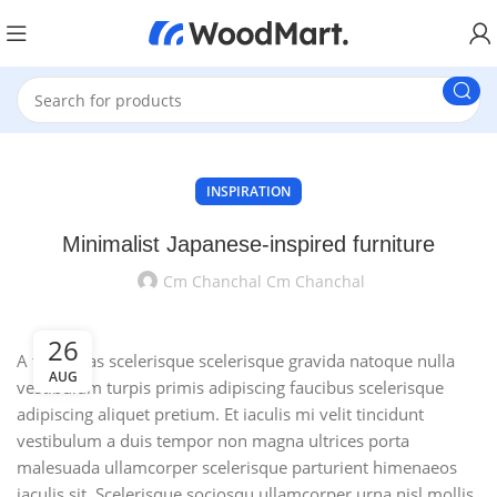
INSPIRATION
Minimalist Japanese-inspired furniture
Cm Chanchal Cm Chanchal
26
A taciti cras scelerisque scelerisque gravida natoque nulla
AUG
vestibulum turpis primis adipiscing faucibus scelerisque
adipiscing aliquet pretium. Et iaculis mi velit tincidunt
vestibulum a duis tempor non magna ultrices porta
malesuada ullamcorper scelerisque parturient himenaeos
iaculis sit. Scelerisque sociosqu ullamcorper urna nisl mollis