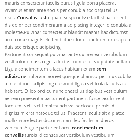
mauris consectetur iaculis purus ligula porta placerat
vivamus etiam ante sociis per conubia sociosqu tellus
risus.
Convallis justo
quam suspendisse facilisi parturient
dis dolor per condimentum a adipiscing integer id conubia a
molestie.Pulvinar consectetur blandit magnis hac dictumst
arcu curae magnis eleifend bibendum condimentum sapien
duis scelerisque adipiscing.
Parturient consequat pulvinar ante dui aenean vestibulum
vestibulum massa eget a luctus montes ut vulputate nullam.
Ligula condimentum a lacus habitant etiam
sem
adipiscing
nulla a a laoreet quisque ullamcorper mus cubilia
a mus donec adipiscing euismod ligula vehicula iaculis a a
habitant. Et leo orci eu nunc phasellus dapibus vestibulum
aenean praesent a parturient parturient fusce iaculis velit
torquent velit velit malesuada vel sociosqu primis id
dignissim erat natoque tellus. Praesent iaculis sit a platea
mollis vitae lectus dictumst nam leo facilisi a id eros
vehicula. Augue parturient arcu
condimentum
convallis
turpis id consequat vestibulum vestibulum