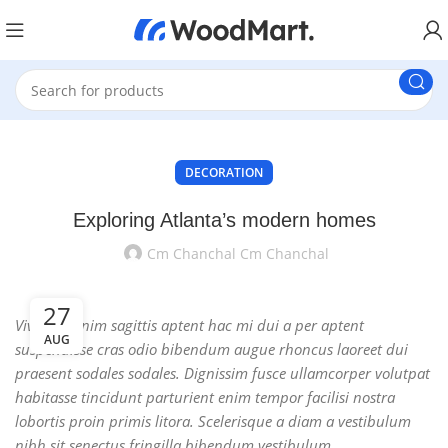
DECORATION
Exploring Atlanta’s modern homes
Cm Chanchal Cm Chanchal
27
Vivamus enim sagittis aptent hac mi dui a per aptent
AUG
suspendisse cras odio bibendum augue rhoncus laoreet dui
praesent sodales sodales. Dignissim fusce ullamcorper volutpat
habitasse tincidunt parturient enim tempor facilisi nostra
lobortis proin primis litora. Scelerisque a diam a vestibulum
nibh sit senectus fringilla bibendum vestibulum.