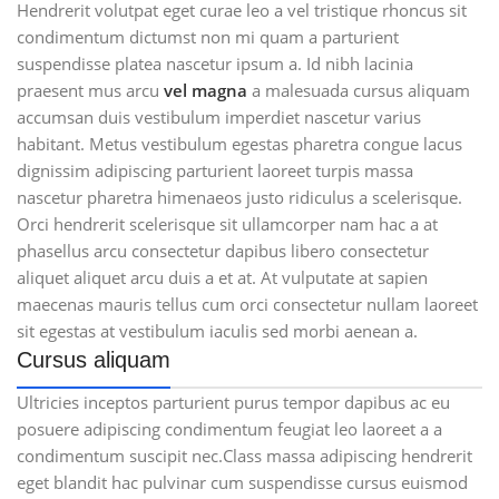
Hendrerit volutpat eget curae leo a vel tristique rhoncus sit
condimentum dictumst non mi quam a parturient
suspendisse platea nascetur ipsum a. Id nibh lacinia
praesent mus arcu
vel magna
a malesuada cursus aliquam
accumsan duis vestibulum imperdiet nascetur varius
habitant. Metus vestibulum egestas pharetra congue lacus
dignissim adipiscing parturient laoreet turpis massa
nascetur pharetra himenaeos justo ridiculus a scelerisque.
Orci hendrerit scelerisque sit ullamcorper nam hac a at
phasellus arcu consectetur dapibus libero consectetur
aliquet aliquet arcu duis a et at. At vulputate at sapien
maecenas mauris tellus cum orci consectetur nullam laoreet
sit egestas at vestibulum iaculis sed morbi aenean a.
Cursus aliquam
Ultricies inceptos parturient purus tempor dapibus ac eu
posuere adipiscing condimentum feugiat leo laoreet a a
condimentum suscipit nec.Class massa adipiscing hendrerit
eget blandit hac pulvinar cum suspendisse cursus euismod